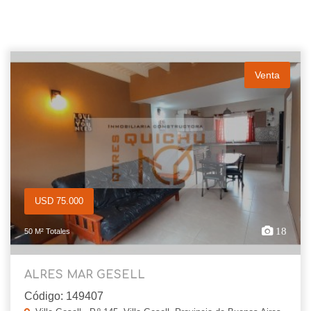
Venta
USD 75.000
18
50 M² Totales
ALRES MAR GESELL
Código: 149407