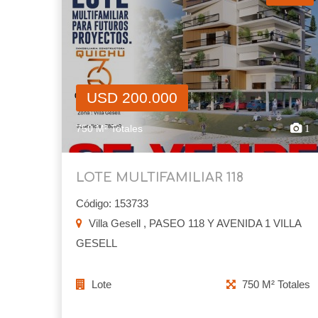
USD 200.000
750 M² Totales
1
LOTE MULTIFAMILIAR 118
Código: 153733
Villa Gesell , PASEO 118 Y AVENIDA 1 VILLA
GESELL
Lote
750 M² Totales