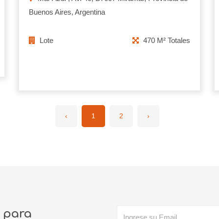
Buenos Aires, Argentina
Lote
470 M² Totales
‹
1
2
›
o para