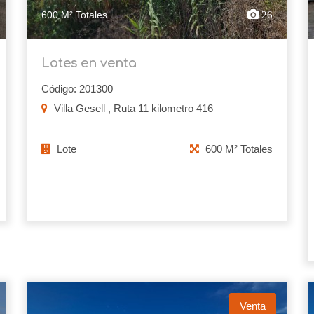
600 M² Totales
26
Lotes en venta
Código: 201300
Villa Gesell , Ruta 11 kilometro 416
Lote
600 M² Totales
Venta