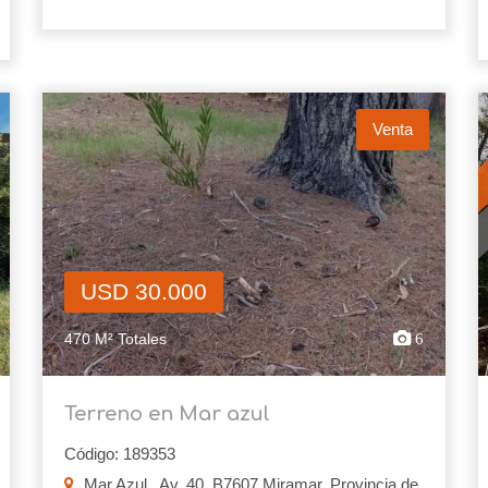
Venta
USD 30.000
470 M² Totales
6
Terreno en Mar azul
Código: 189353
Mar Azul , Av. 40, B7607 Miramar, Provincia de