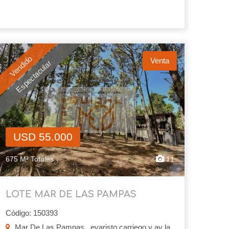
Vendido
Venta
Espectacular
USD 55.000
675 M² Totales
11
LOTE MAR DE LAS PAMPAS
Código: 150393
Mar De Las Pampas , evaristo carriego y av la