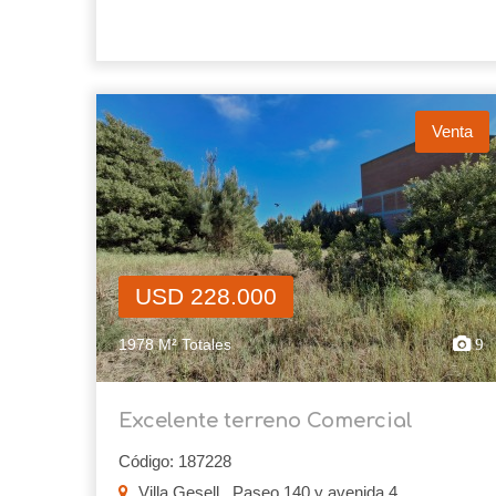
Venta
USD 228.000
1978 M² Totales
9
Excelente terreno Comercial
Código: 187228
Villa Gesell , Paseo 140 y avenida 4