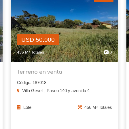
USD 50.000
456 M² Totales
3
Terreno en venta
Código: 187018
Villa Gesell , Paseo 140 y avenida 4
Lote
456 M² Totales