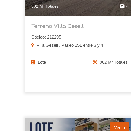
902 M² Totales
7
Terreno Villa Gesell
Código: 212295
Villa Gesell , Paseo 151 entre 3 y 4
Lote
902 M² Totales
Venta