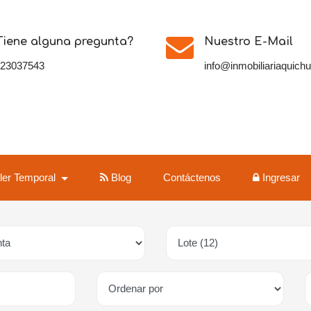
Tiene alguna pregunta?
Nuestro E-Mail
123037543
info@inmobiliariaquich
iler Temporal
Blog
Contáctenos
Ingresar