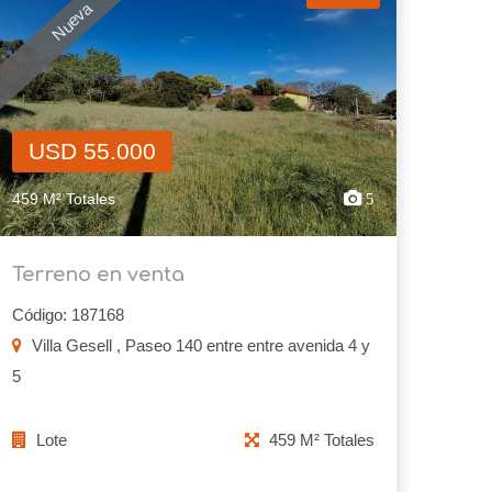
Nueva
USD 55.000
459 M² Totales
5
Terreno en venta
Código: 187168
Villa Gesell , Paseo 140 entre entre avenida 4 y
5
Lote
459 M² Totales