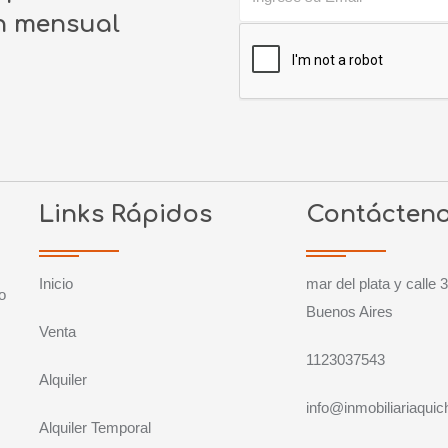
ín mensual
Links Rápidos
Contácten
Inicio
mar del plata y calle 3
o
Buenos Aires
Venta
1123037543
Alquiler
info@inmobiliariaqui
Alquiler Temporal